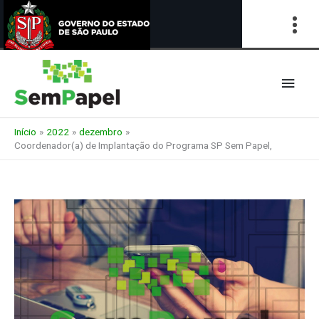
Ir
para
Men
o
conteúdo
princ
Início
2022
dezembro
Coordenador(a) de Implantação do Programa SP Sem Papel,