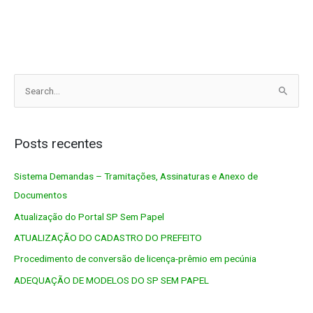
P
e
s
q
Posts recentes
u
Sistema Demandas – Tramitações, Assinaturas e Anexo de
i
Documentos
s
a
Atualização do Portal SP Sem Papel
r
ATUALIZAÇÃO DO CADASTRO DO PREFEITO
p
Procedimento de conversão de licença-prêmio em pecúnia
o
ADEQUAÇÃO DE MODELOS DO SP SEM PAPEL
r
: