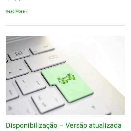
Versão
Read More »
10.0.13
do
serviço
Documentos
Digitais
Disponibilização – Versão atualizada