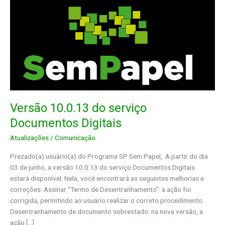
Versão 10.0.13 do serviço
Documentos Digitais
Atualizações
/
Comunicação
Prezado(a) usuário(a) do Programa SP Sem Papel, A partir do dia
03 de junho, a versão 10.0.13 do serviço Documentos Digitais
estará disponível. Nela, você encontrará as seguintes melhorias e
correções: Assinar “Termo de Desentranhamento”: a ação foi
corrigida, permitindo ao usuário realizar o correto procedimento.
Desentranhamento de documento sobrestado: na nova versão, a
ação […]