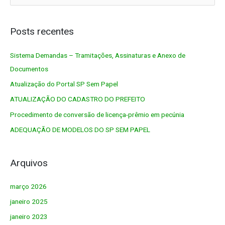
e
s
q
Posts recentes
u
Sistema Demandas – Tramitações, Assinaturas e Anexo de
i
Documentos
s
a
Atualização do Portal SP Sem Papel
r
ATUALIZAÇÃO DO CADASTRO DO PREFEITO
p
Procedimento de conversão de licença-prêmio em pecúnia
o
ADEQUAÇÃO DE MODELOS DO SP SEM PAPEL
r
:
Arquivos
março 2026
janeiro 2025
janeiro 2023