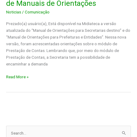
de Manuais de Orientações
Noticias
/
Comunicação
Prezado(a) usuário(a), Está disponível na Midiateca a versão
atualizada do “Manual de Orientações para Secretarias destino” e do
“Manual de Orientações para Prefeituras e Entidades”. Nessa nova
versão, foram acrescentadas orientações sobre o módulo de
Prestação de Contas. Lembrando que, por meio do módulo de
Prestação de Contas, a Secretaria tem a possibilidade de
encaminhar a demanda
Disponibilização
Read More »
–
Versão
atualizada
de
Manuais
de
Orientações
P