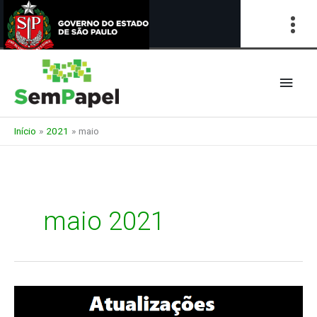
Ir
para
Men
o
conteúdo
princ
Início
2021
maio
maio 2021