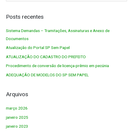
s
q
Posts recentes
u
Sistema Demandas – Tramitações, Assinaturas e Anexo de
i
Documentos
s
a
Atualização do Portal SP Sem Papel
r
ATUALIZAÇÃO DO CADASTRO DO PREFEITO
p
Procedimento de conversão de licença-prêmio em pecúnia
o
ADEQUAÇÃO DE MODELOS DO SP SEM PAPEL
r
:
Arquivos
março 2026
janeiro 2025
janeiro 2023