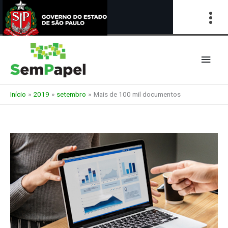
Ir
para
Men
o
conteúdo
princ
Início
2019
setembro
Mais de 100 mil documentos