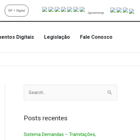
SP + Digital
/governosp
entos Digitais
Legislação
Fale Conosco
P
e
s
q
Posts recentes
u
Sistema Demandas – Tramitações,
i