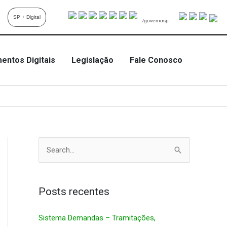
SP + Digital
/governosp
entos Digitais
Legislação
Fale Conosco
P
e
s
q
Posts recentes
u
Sistema Demandas – Tramitações,
i