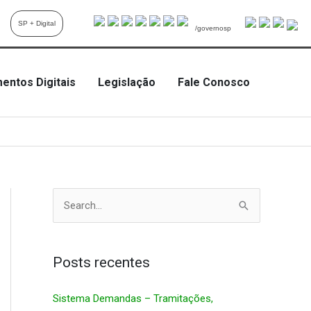
SP + Digital
/governosp
entos Digitais
Legislação
Fale Conosco
P
e
s
q
Posts recentes
u
Sistema Demandas – Tramitações,
i