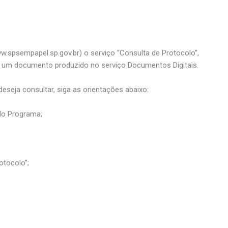
w.spsempapel.sp.gov.br) o serviço “Consulta de Protocolo”,
um documento produzido no serviço Documentos Digitais.
eja consultar, siga as orientações abaixo:
 do Programa;
otocolo”;