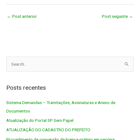
←
Post anterior
Post seguinte
→
P
e
s
q
Posts recentes
u
Sistema Demandas – Tramitações, Assinaturas e Anexo de
i
Documentos
s
a
Atualização do Portal SP Sem Papel
r
ATUALIZAÇÃO DO CADASTRO DO PREFEITO
p
Procedimento de conversão de licença-prêmio em pecúnia