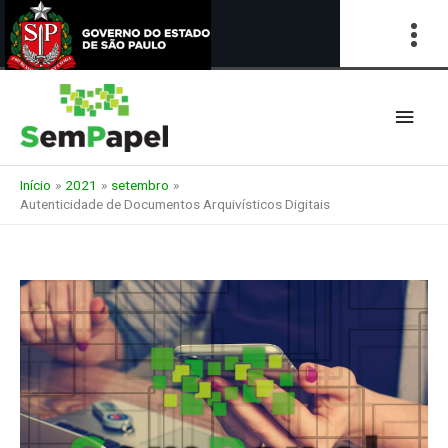
Ir
para
Men
o
conteúdo
princ
Início
2021
setembro
Autenticidade de Documentos Arquivísticos Digitais