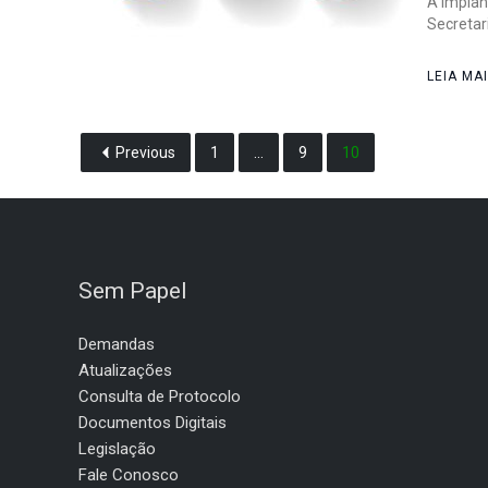
A implan
Secretar
LEIA MA
Previous
1
…
9
10
Sem Papel
Demandas
Atualizações
Consulta de Protocolo
Documentos Digitais
Legislação
Fale Conosco