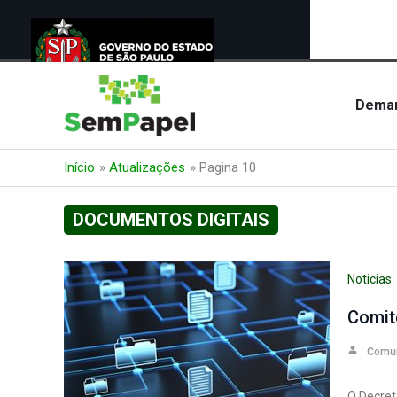
Ir
para
Dema
o
conteúdo
Início
Atualizações
Pagina 10
DOCUMENTOS DIGITAIS
Noticias
Comit
Comu
O Decret