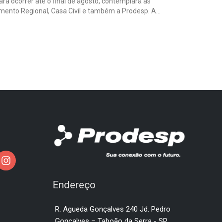
ra ocorrer até o final de agosto, contemplará as
mento Regional, Casa Civil e também a Prodesp. A…
Endereço
R. Agueda Gonçalves 240 Jd. Pedro
Gonçalves – Taboão da Serra - SP