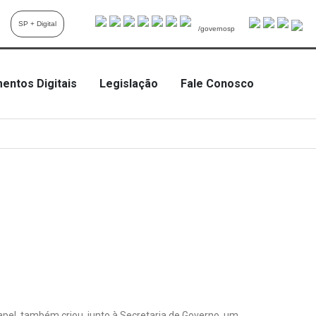
SP + Digital
/governosp
entos Digitais
Legislação
Fale Conosco
apel, também criou, junto à Secretaria de Governo, um