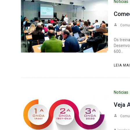
Noticias
Começ
Comu
Os trein
Desenvol
600…
LEIA MA
Noticias
Veja 
Comu