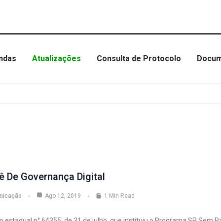
ndas
Atualizações
Consulta de Protocolo
Docum
ê De Governança Digital
nicação
Ago 12, 2019
1 Min Read
o estadual n° 64355, de 31 de julho, que instituiu o Programa SP Sem P